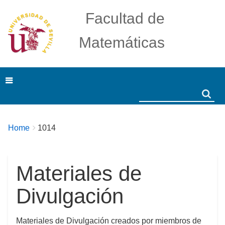
Facultad de
Matemáticas
Search
Search
Breadcrumbs
You
Home
1014
are
here:
Materiales de
Divulgación
Materiales de Divulgación creados por miembros de