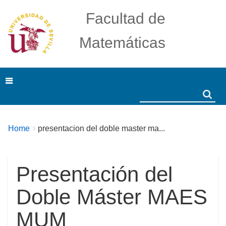
Facultad de
Matemáticas
Search
Search
Breadcrumbs
You
Home
presentacion del doble master ma...
are
here:
Presentación del
Doble Máster MAES
MUM