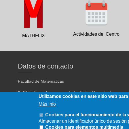
Actividades del Centro
MATHFLIX
Datos de contacto
Facultad de Matematicas
C/ Tarfia s/n (acceso por Avda. Reina Mercedes)
Utilizamos cookies en este sitio web para
Sevilla - 41012
Más info
954557910 954557911
Cookies para el funcionamiento de la
Almacenar un identificador único de sesión p
fmatematicas@us.es
Cookies para elementos multimedia