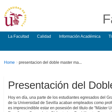
F
La Facultad
Calidad
Información Académica
T
Breadcrumbs
You
Home
presentacion del doble master ma...
are
here:
Presentación del Do
Hoy en día, una parte de los estudiantes egresados del G
de la Universidad de Sevilla acaban empleados como profe
es imprescindible estar en posesión del título de “Máster U