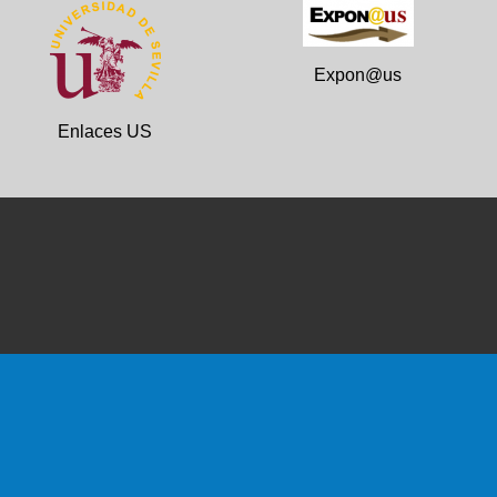
Expon@us
Enlaces US