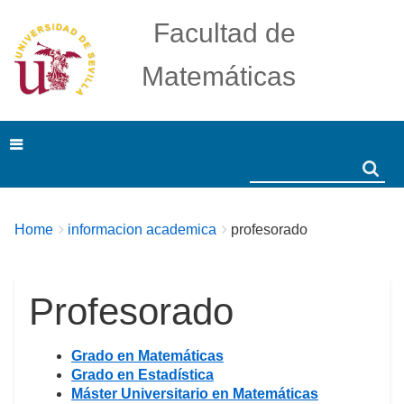
Facultad de
Matemáticas
Search
Search
Breadcrumbs
You
Home
informacion academica
profesorado
are
here:
Profesorado
Grado en Matemáticas
Grado en Estadística
Máster Universitario en Matemáticas