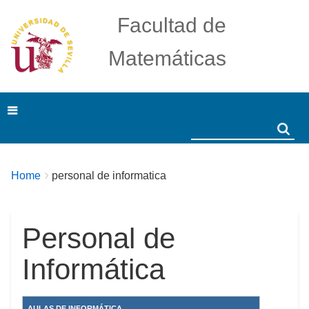
Facultad de
Matemáticas
Search
Search
Breadcrumbs
You
Home
personal de informatica
are
here:
Personal de
Informática
AULAS DE INFORMÁTICA