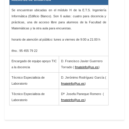
Se encuentran ubicadas en el módulo H de la E.T.S. Ingeniería
Informática (Edificio Blanco). Son 6 aulas: cuatro para docencia y
prácticas, una de acceso libre para alumnos de la Facultad de
Matemáticas y la otra aula para encuestas.
horario de atención al público: lunes a viernes de 9:00 a 21:00 h
tfno.: 95 455 79 22
Encargado de equipo apoyo TIC
D. Francisco Javier Guerrero
a la docencia
Torrado (
fmateinfo@us.es
)
Técnico Especialista de
D. Jerónimo Rodríguez García (
Laboratorio
fmateinfo@us.es
)
Técnico Especialista de
Dª Josefa Paneque Romero (
Laboratorio
fmateinfo@us.es
)