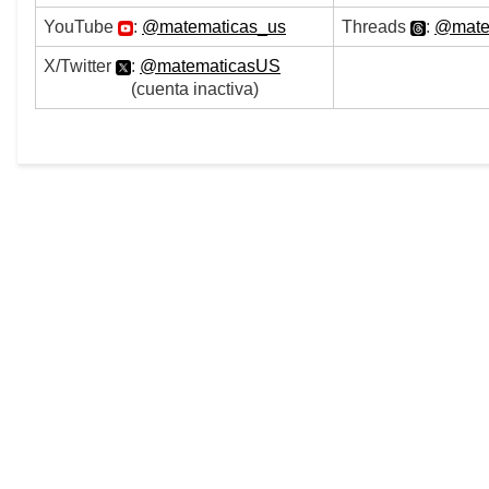
YouTube
:
@matematicas_us
Threads
:
@
mat
X/Twitter
:
@matematicasUS
(cuenta inactiva)