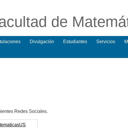
acultad de Matemá
itulaciones
Divulgación
Estudiantes
Servicios
M
uientes Redes Sociales.
emati
casUS