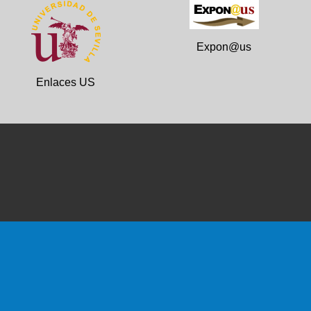
Expon@us
Enlaces US