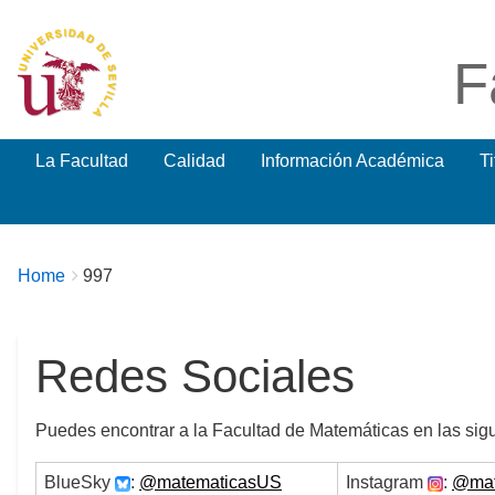
F
La Facultad
Calidad
Información Académica
T
Breadcrumbs
You
Home
997
are
here:
Redes Sociales
Puedes encontrar a la Facultad de Matemáticas en las sig
BlueSky
:
@matematicasUS
Instagram
:
@mat