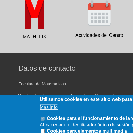
Actividades del Centro
MATHFLIX
Datos de contacto
Facultad de Matematicas
C/ Tarfia s/n (acceso por Avda. Reina Mercedes)
Utilizamos cookies en este sitio web para
Sevilla - 41012
Más info
954557910 954557911
Cookies para el funcionamiento de la
Almacenar un identificador único de sesión p
fmatematicas@us.es
Cookies para elementos multimedia