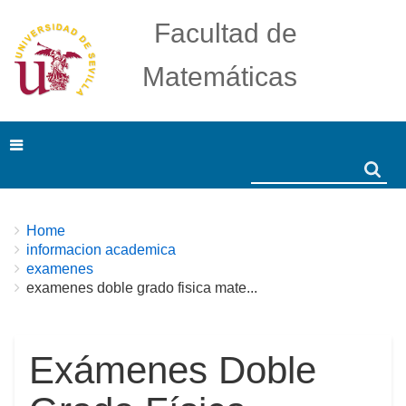
Facultad de
Matemáticas
Search
Search
Breadcrumbs
You
Home
are
informacion academica
here:
examenes
examenes doble grado fisica mate...
Exámenes Doble