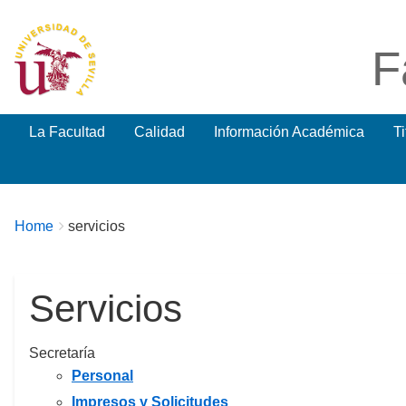
F
La Facultad
Calidad
Información Académica
T
Breadcrumbs
You
Home
servicios
are
here:
Servicios
Secretaría
Personal
Impresos y Solicitudes