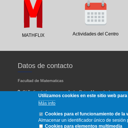
Actividades del Centro
MATHFLIX
Datos de contacto
Facultad de Matematicas
C/ Tarfia s/n (acceso por Avda. Reina Mercedes)
Utilizamos cookies en este sitio web para
Sevilla - 41012
Más info
954557910 954557911
Cookies para el funcionamiento de la
Almacenar un identificador único de sesión p
fmatematicas@us.es
Cookies para elementos multimedia