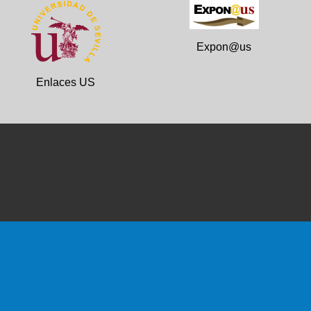
Expon@us
Enlaces US