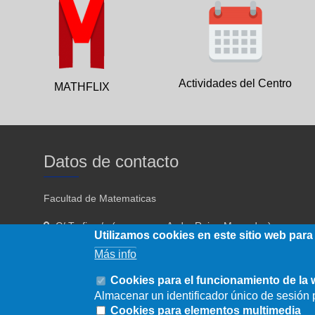
Actividades del Centro
MATHFLIX
Datos de contacto
Facultad de Matematicas
C/ Tarfia s/n (acceso por Avda. Reina Mercedes)
Utilizamos cookies en este sitio web para
Sevilla - 41012
Más info
954557910 954557911
Cookies para el funcionamiento de la
Almacenar un identificador único de sesión p
fmatematicas@us.es
Cookies para elementos multimedia