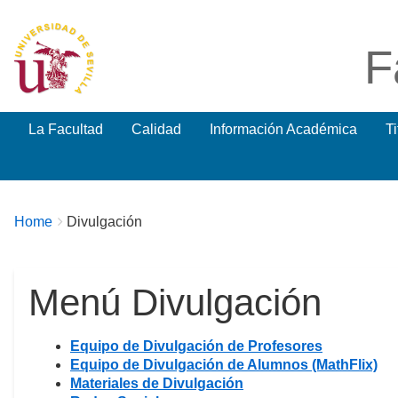
F
La Facultad
Calidad
Información Académica
T
Breadcrumbs
You
Home
Divulgación
are
here:
Menú Divulgación
Equipo de Divulgación de Profesores
Equipo de Divulgación de Alumnos (MathFlix)
Materiales de Divulgación