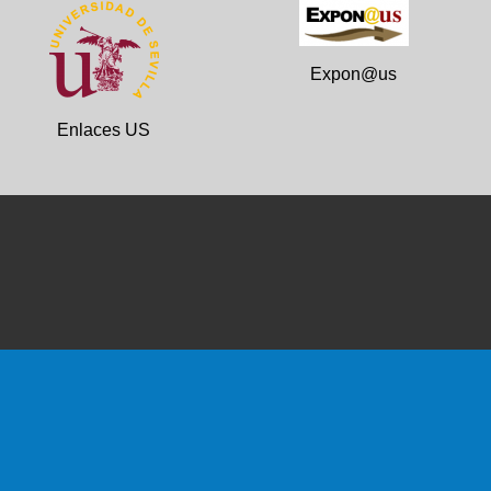
Expon@us
Enlaces US