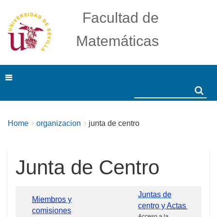
Facultad de
Matemáticas
Search
Search
Breadcrumbs
You
Home
organizacion
junta de centro
are
here:
Junta de Centro
Juntas de
Miembros
y
centro y
Actas
comisiones
Acceso a la