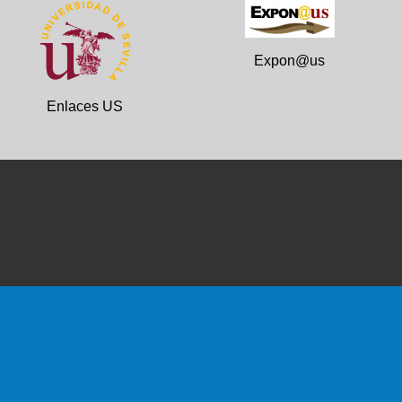
Expon@us
Enlaces US