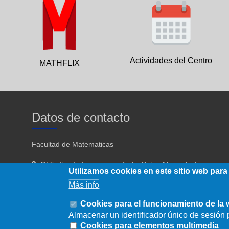
Actividades del Centro
MATHFLIX
Datos de contacto
Facultad de Matematicas
C/ Tarfia s/n (acceso por Avda. Reina Mercedes)
Utilizamos cookies en este sitio web para
Sevilla - 41012
Más info
954557910 954557911
Cookies para el funcionamiento de la
Almacenar un identificador único de sesión p
fmatematicas@us.es
Cookies para elementos multimedia