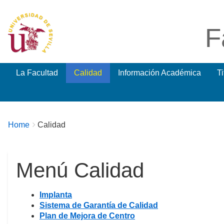
F
La Facultad
Calidad
Información Académica
T
Breadcrumbs
You
Home
Calidad
are
here:
Menú Calidad
Implanta
Sistema de Garantía de Calidad
Plan de Mejora de Centro