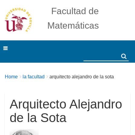
Facultad de
Matemáticas
Search
Search
Breadcrumbs
You
Home
la facultad
arquitecto alejandro de la sota
are
here:
Arquitecto Alejandro
de la Sota