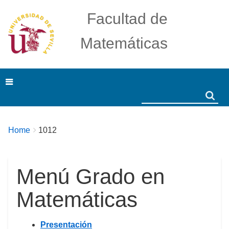
Facultad de
Matemáticas
Search
Search
Breadcrumbs
You
Home
1012
are
here:
Menú Grado en
Matemáticas
Presentación