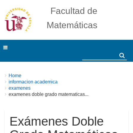
Facultad de
Matemáticas
Search
Search
Breadcrumbs
You
Home
are
informacion academica
here:
examenes
examenes doble grado matematicas...
Exámenes Doble