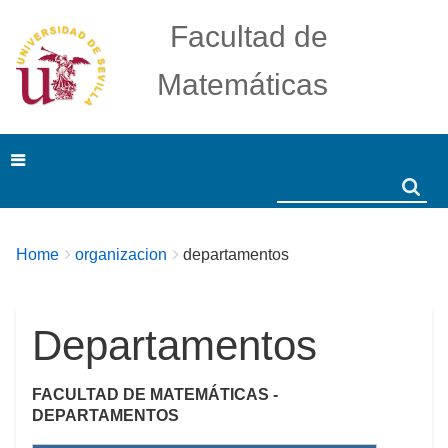
Facultad de
Matemáticas
Search
Search
Breadcrumbs
You
Home
organizacion
departamentos
are
here:
Departamentos
FACULTAD DE MATEMÁTICAS -
DEPARTAMENTOS