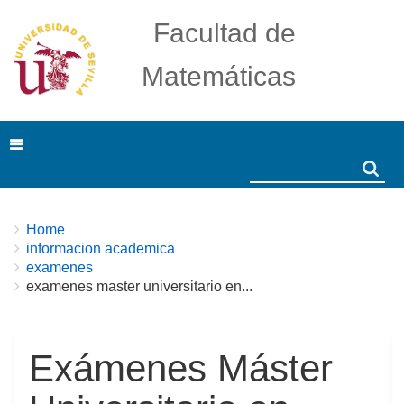
Facultad de
Matemáticas
Search
Search
Breadcrumbs
You
Home
are
informacion academica
here:
examenes
examenes master universitario en...
Exámenes Máster