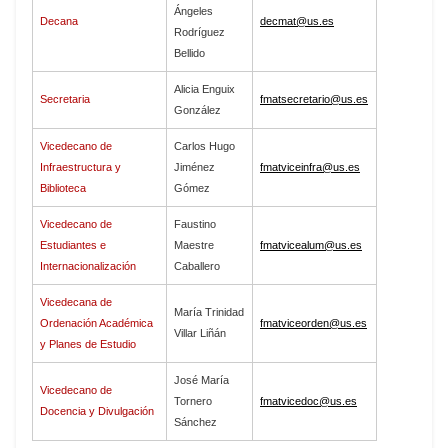
Ángeles
Decana
decmat@us.es
Rodríguez
Bellido
Alicia Enguix
Secretaria
fmatsecretario@us.es
González
Vicedecano de
Carlos Hugo
Infraestructura y
Jiménez
fmatviceinfra@us.es
Biblioteca
Gómez
Vicedecano de
Faustino
Estudiantes e
Maestre
fmatvicealum@us.es
Internacionalización
Caballero
Vicedecana de
María Trinidad
Ordenación Académica
fmatviceorden@us.es
Villar Liñán
y Planes de Estudio
José María
Vicedecano de
Tornero
fmatvicedoc@us.es
Docencia y Divulgación
Sánchez