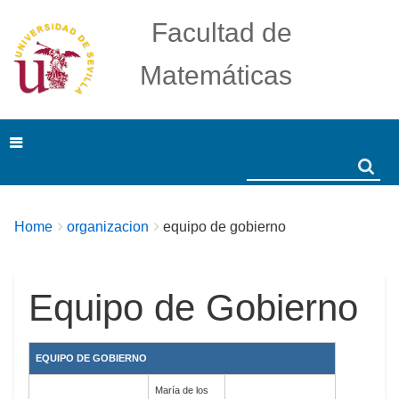
Facultad de
Matemáticas
Search
Search
Breadcrumbs
You
Home
organizacion
equipo de gobierno
are
here:
Equipo de Gobierno
EQUIPO DE GOBIERNO
María de los