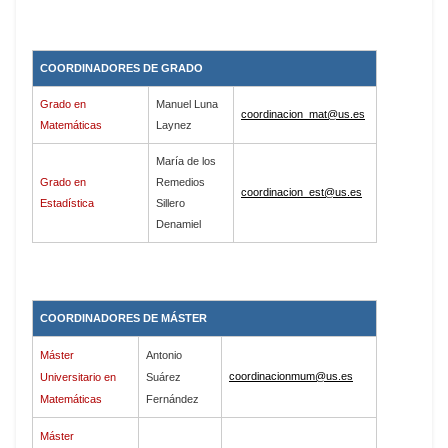
COORDINADORES DE GRADO
Grado en
Manuel Luna
coordinacion_mat@us.es
Matemáticas
Laynez
María de los
Grado en
Remedios
coordinacion_est@us.es
Estadística
Sillero
Denamiel
COORDINADORES DE MÁSTER
Máster
Antonio
coordinacionmum@us.es
Universitario en
Suárez
Matemáticas
Fernández
Máster