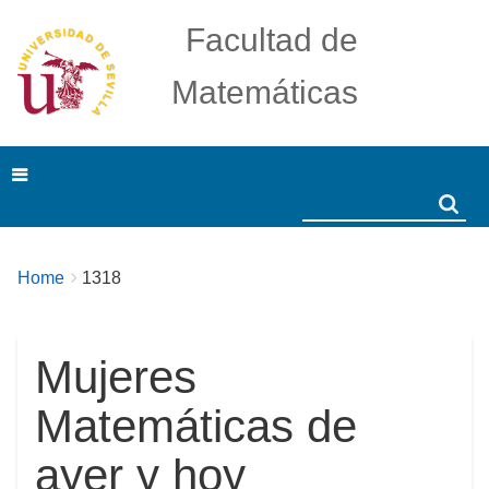
Facultad de
Matemáticas
Search
Search
Breadcrumbs
You
Home
1318
are
here:
Mujeres
Matemáticas de
ayer y hoy