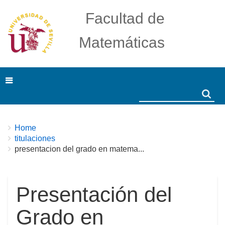
Facultad de
Matemáticas
Search
Search
Breadcrumbs
You
Home
are
titulaciones
here:
presentacion del grado en matema...
Presentación del
Grado en