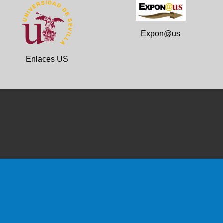
Expon@us
Enlaces US