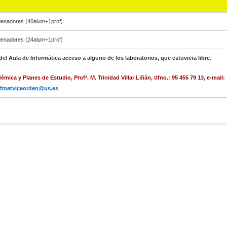
denadores
(40alum+1prof)
denadores (24alum+1prof)
 del Aula de Informática acceso a alguno de los laboratorios, que estuviera libre.
émica y Planes de Estudio
, Profª. M. Trinidad Villar Liñán, tlfno.: 95 455 79 13, e-mail:
fmatviceorden@us.es