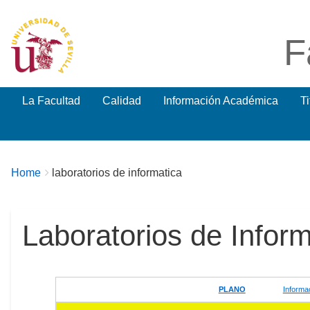
F
La Facultad
Calidad
Información Académica
T
Breadcrumbs
You
Home
laboratorios de informatica
are
here:
Laboratorios de Inform
PLANO
Informa