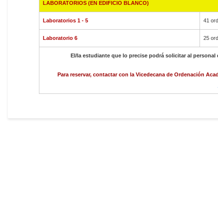
LABORATORIOS (EN EDIFICIO BLANCO)
Laboratorios 1 - 5
41 or
Laboratorio 6
25 or
El/la estudiante que lo precise podrá solicitar al personal
Para reservar, contactar con la
Vicedecana de Ordenación Acad