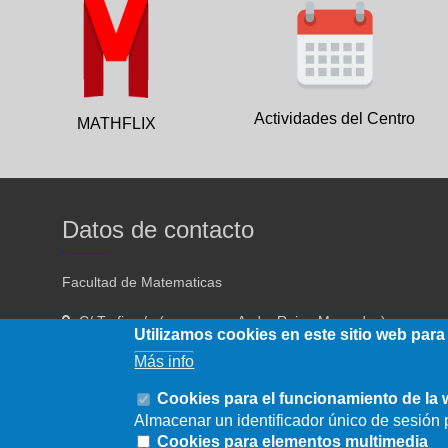
Actividades del Centro
MATHFLIX
Datos de contacto
Facultad de Matematicas
C/ Tarfia s/n (acceso por Avda. Reina Mercedes)
Utilizamos cookies en este sitio web para
Sevilla - 41012
Más info
954557910 954557911
Cookies para el funcionamiento de la
Almacenar un identificador único de sesión p
fmatematicas@us.es
Cookies para elementos multimedia