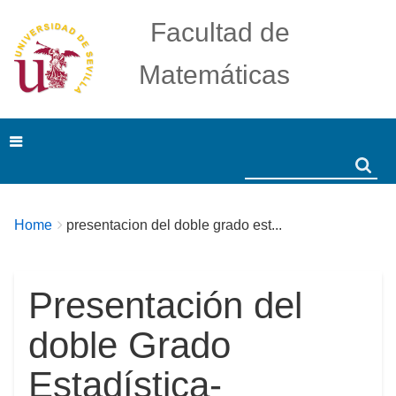
Facultad de
Matemáticas
Search
Search
Breadcrumbs
You
Home
presentacion del doble grado est...
are
here:
Presentación del
doble Grado
Estadística-