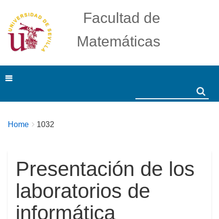
Facultad de
Matemáticas
Search
Search
Breadcrumbs
You
Home
1032
are
here:
Presentación de los
laboratorios de
informática