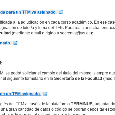
rroga para un TFM ya asignado.
stificada a la adjudicación en cada curso académico. En ese ca
signación de tutor/a y tema del TFE. Para realizar dicha renunci
cultad
(mediante email dirigido a secremat@us.es):
gnado.
:
, se podrá solicitar el cambio del título del mismo, siempre qu
el siguiente formulario en la
Secretaría de la Facultad
(media
o de un TFM asignado.
nglés del TFM a través de la plataforma
TERMINUS
, adjuntand
na gran cantidad de datos o código se podrán depositar estos
s plazos fijados en el calendario de actuaciones.