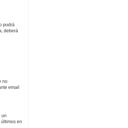
so podrá
a, deberá
e no
nte email
o un
 últimos en