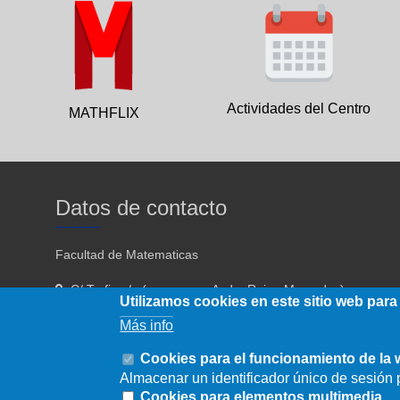
Actividades del Centro
MATHFLIX
Datos de contacto
Facultad de Matematicas
C/ Tarfia s/n (acceso por Avda. Reina Mercedes)
Utilizamos cookies en este sitio web para
Sevilla - 41012
Más info
954557910 954557911
Cookies para el funcionamiento de la
Almacenar un identificador único de sesión p
fmatematicas@us.es
Cookies para elementos multimedia