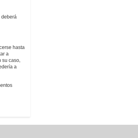
a deberá
acerse hasta
tar a
n su caso,
edería a
mentos