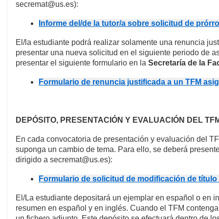
secremat@us.es):
Informe del/de la tutor/a sobre solicitud de pró
El/la estudiante podrá realizar solamente una renuncia ju
presentar una nueva solicitud en el siguiente periodo de a
presentar el siguiente formulario en la
Secretaría de la Fa
Formulario de renuncia justificada a un TFM asi
DEPÓSITO, PRESENTACIÓN Y EVALUACIÓN DEL TFM
En cada convocatoria de presentación y evaluación del TFM
suponga un cambio de tema. Para ello, se deberá presenter 
dirigido a secremat@us.es):
Formulario de solicitud de modificación de títul
El/La estudiante depositará un ejemplar en español o en i
resumen en español y en inglés. Cuando el TFM contenga u
un fichero adjunto. Este depósito se efectuará dentro de lo