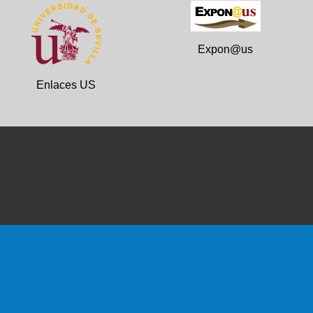
Expon@us
Enlaces US