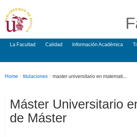
F
La Facultad
Calidad
Información Académica
T
Breadcrumbs
You
Home
titulaciones
master universitario en matemati...
are
here:
Máster Universitario 
de Máster