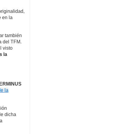
riginalidad,
e en la
car también
a del TFM.
l visto
s la
ERMINUS
e la
sión
de dicha
ia