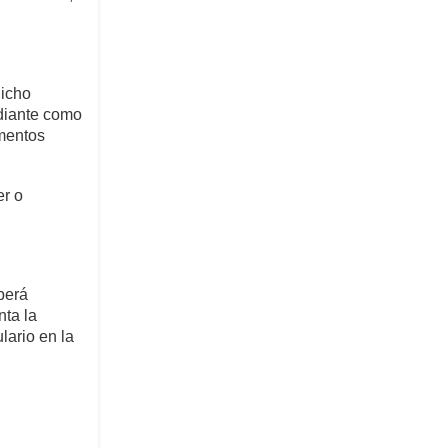
dicho
udiante como
mentos
er o
berá
nta la
lario en la