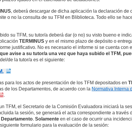
INUS
, deberá descargar de dicha aplicación la declaración de o
mite o no la consulta de su TFM en Bliblioteca. Todo ello se hac
bido su TFM, su tutor/a deberá dar (o no) su visto bueno e indi
aplicación
TERMINUS
y en el mismo plazo de depósito o entreg
rme justificativo. No es necesario el informe si se cuenta con e
que avise a su tutor/a una vez que haya subido el TFM, pue
del/de la tutor/a es el siguiente:
M.
as para los actos de presentación de los TFM depositados en
T
/as de los Departamentos, de acuerdo con la
Normativa Interna d
.
un TFM, el Secretario de la Comisión Evaluadora iniciará la se
cluida la sesión, se generará el acta correspondiente a través 
l Departamento
.
Solamente
en el caso de ocurrir una incidenc
 siguiente formulario para la evaluación de la sesión: