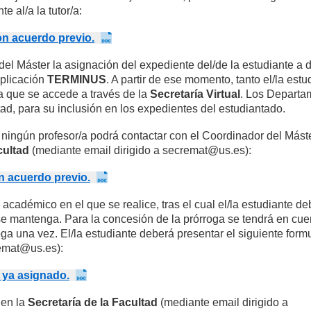
e al/a la tutor/a:
on acuerdo previo.
del Máster la asignación del expediente del/de la estudiante a 
aplicación
TERMINUS
. A partir de ese momento, tanto el/la est
la que se accede a través de la
Secretaría Virtual
. Los Departa
tad, para su inclusión en los expedientes del estudiantado.
 ningún profesor/a podrá contactar con el Coordinador del Mást
acultad
(mediante email dirigido a secremat@us.es):
in acuerdo previo.
académico en el que se realice, tras el cual el/la estudiante de
se mantenga. Para la concesión de la prórroga se tendrá en cue
roga una vez. El/la estudiante deberá presentar el siguiente formu
remat@us.es):
 ya asignado.
 en la
Secretaría de la Facultad
(mediante email dirigido a