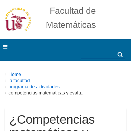
Facultad de
Matemáticas
Search
Search
Breadcrumbs
You
Home
are
la facultad
here:
programa de actividades
competencias matematicas y evalu...
¿Competencias