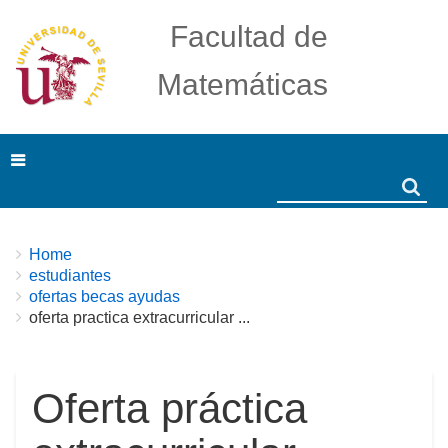
Facultad de
Matemáticas
Search
Search
Breadcrumbs
You
Home
are
estudiantes
here:
ofertas becas ayudas
oferta practica extracurricular ...
Oferta práctica