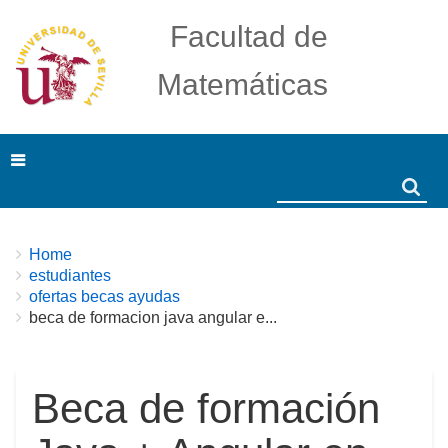
Facultad de
Matemáticas
Search
Search
Breadcrumbs
You
Home
are
estudiantes
here:
ofertas becas ayudas
beca de formacion java angular e...
Beca de formación