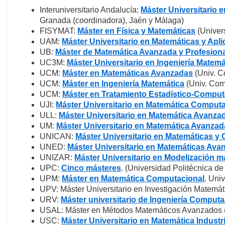
Interuniversitario Andalucía:
Máster Universitario 
Granada (coordinadora), Jaén y Málaga)
FISYMAT:
Máster en Física y Matemáticas
(Univer
UAM:
Máster Universitario en Matemáticas y Apl
UB:
Máster de Matemática Avanzada y Profesiona
UC3M:
Máster Universitario en Ingeniería Matemá
UCM:
Máster en Matemáticas Avanzadas
(Univ. C
UCM:
Máster en Ingeniería Matemática
(Univ. Com
UCM:
Máster en Tratamiento Estadístico-Computa
UJI:
Máster Universitario en Matemática Computa
ULL:
Máster Universitario en Matemática Avanza
UM:
Máster Universitario en Matemática Avanzad
UNICAN:
Máster Universitario en Matemáticas y
UNED:
Máster Universitario en Matemáticas Ava
UNIZAR:
Máster Universitario en Modelización m
UPC:
Cinco másteres
. (Universidad Politécnica de
UPM:
Máster en Matemática Computacional
. Uni
UPV: Máster Universitario en Investigación Matemáti
URV:
Máster universitario de Ingeniería Comput
USAL: Máster en Métodos Matemáticos Avanzados 
USC:
Máster Universitario en Matemática Industri