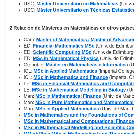
USC:
Máster Universitario en Matemáticas
(Univ.
USC:
Máster Universitario en Técnicas Estatístic
2 Relación de Másteres en Matemáticas en otros paíse
Cam:
Master of Mathematics / Master of Advance
ED:
Financial Mathematics MSc
(Univ. de Edimbur
ED:
Scientific Computing MSc
(Univ. de Edimburg
ED:
MSc in Mathematical Physics
(Univ. de Edimb
Grenoble:
Máster en Matemáticas e Informática
(U
ICL:
MSc in Applied Mathematics
(Imperial Colleg
ICL:
MSc in Mathematics and Finance
(Imperial C
LE:
MSc in Financial Mathematics and Computat
LE:
MSc in Mathematical Modelling in Biology
(Un
Man:
MSc in Mathematical Finance
(Univ. de Manc
Man:
MSc in Pure Mathematics and Mathematical
Man:
MSc in Applied Mathematics
(Univ. de Manch
MSc in Mathematics and the Foundations of Co
MSc in Mathematical and Computational Finance
MSc in Mathematical Modelling and Scientific C
MMathPhys/MSc in Mathematical and Theoretica