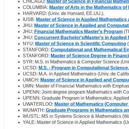
CHICAGO:
Master of Science in Financial Mathe
COLUMBIA:
Master of Arts in the Mathematics of
HARVARD: (Univ. de Harvard, EE.UU.).
IUSB:
Master of Science in Applied Mathematic
JHU:
Master of Science in Applied and Computat
JHU:
Financial Mathematics Master's Program
(T
JHU:
Concurrent Bachelor's/Master's in Applied 
NYU:
Master of Science in Scientific Computing
(
STANFORD:
Computational and Mathematical E
STANFORD:
Master of Science Degree in Financ
SYR: M.S. in Mathematics & Computer Science (Univ
UCSD:
M.S. - Program in Computational Science
UCSD: M.A. in Applied Mathematics (Univ. de Califo
UMICH:
Master of Science in Applied and Compu
UMN: Master of Financial Mathematics with Emphasi
UPENN: Joint degree program Mathematics with Com
UPENN: Graduate Program in Mathematics: Applied 
UWATERLOO:
Master of Mathematics (Computer
WUMATH:
Graduate Programs in Mathematics and
WUSTL: MS in Systems Science & Mathematics (Wash
YALE: Master of Science in Applied Mathematics (Un