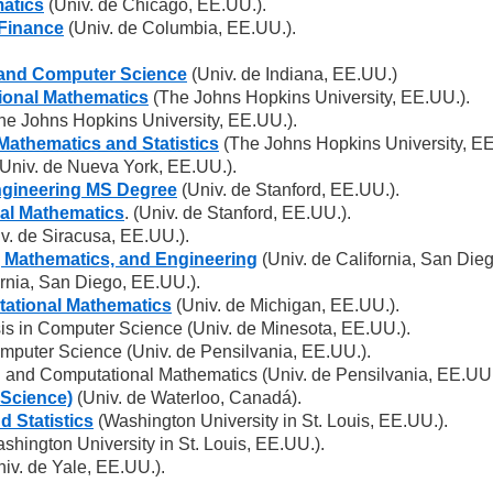
matics
(Univ. de Chicago, EE.UU.).
 Finance
(Univ. de Columbia, EE.UU.).
s and Computer Science
(Univ. de Indiana, EE.UU.)
ional Mathematics
(The Johns Hopkins University, EE.UU.).
he Johns Hopkins University, EE.UU.).
Mathematics and Statistics
(The Johns Hopkins University, EE
Univ. de Nueva York, EE.UU.).
ngineering MS Degree
(Univ. de Stanford, EE.UU.).
ial Mathematics
. (Univ. de Stanford, EE.UU.).
. de Siracusa, EE.UU.).
, Mathematics, and Engineering
(Univ. de California, San Die
rnia, San Diego, EE.UU.).
tational Mathematics
(Univ. de Michigan, EE.UU.).
s in Computer Science (Univ. de Minesota, EE.UU.).
puter Science (Univ. de Pensilvania, EE.UU.).
and Computational Mathematics (Univ. de Pensilvania, EE.UU.
 Science)
(Univ. de Waterloo, Canadá).
 Statistics
(Washington University in St. Louis, EE.UU.).
ington University in St. Louis, EE.UU.).
iv. de Yale, EE.UU.).