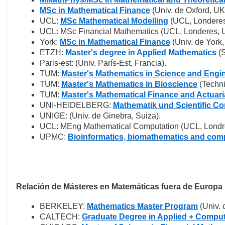
MSc in Mathematical Finance
(Univ. de Oxford, UK
UCL:
MSc Mathematical Modelling
(UCL, Londeres
UCL: MSc Financial Mathematics (UCL, Londeres, 
York:
MSc in Mathematical Finance
(Univ. de York
ETZH:
Master's degree in Applied Mathematics
(S
Paris-est: (Univ. París-Est, Francia).
TUM:
Master's Mathematics in Science and Engi
TUM:
Master's Mathematics in Bioscience
(Techni
TUM:
Master's Mathematical Finance and Actuari
UNI-HEIDELBERG:
Mathematik und Scientific C
UNIGE: (Univ. de Ginebra, Suiza).
UCL: MEng Mathematical Computation (UCL, Londr
UPMC:
Bioinformatics, biomathematics and com
Relación de Másteres en Matemáticas fuera de Europa
BERKELEY:
Mathematics Master Program
(Univ. 
CALTECH:
Graduate Degree in Applied + Comput