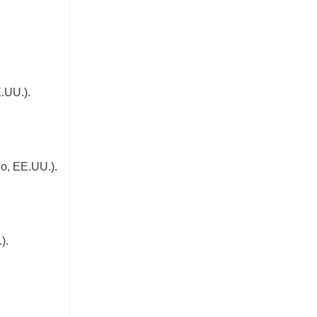
.UU.).
go, EE.UU.).
).