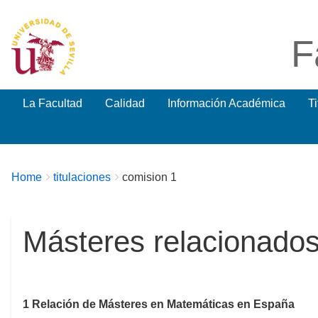
F
La Facultad
Calidad
Información Académica
T
Breadcrumbs
You
Home
titulaciones
comision 1
are
here:
Másteres relacionad
1
Relación de Másteres en Matemáticas en España