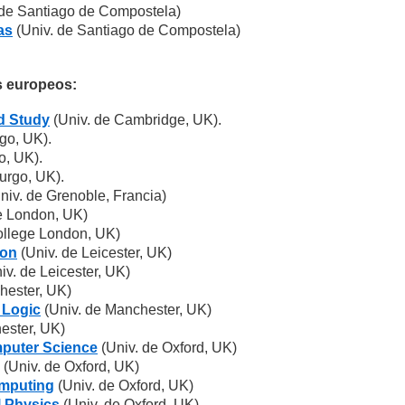
 de Santiago de Compostela)
as
(Univ. de Santiago de Compostela)
s europeos:
d Study
(Univ. de Cambridge, UK).
go, UK).
o, UK).
urgo, UK).
niv. de Grenoble, Francia)
e London, UK)
ollege London, UK)
ion
(Univ. de Leicester, UK)
iv. de Leicester, UK)
hester, UK)
 Logic
(Univ. de Manchester, UK)
ester, UK)
mputer Science
(Univ. de Oxford, UK)
(Univ. de Oxford, UK)
omputing
(Univ. de Oxford, UK)
l Physics
(Univ. de Oxford, UK)