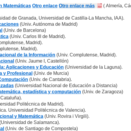
en Matemáticas
Otro enlace
Otro enlace más
( Almería, Cá
sidad de Granada, Universidad de Castilla-La Mancha, IAA).
icaciones
(Univ. Autónoma de Madrid)
l
(Univ. de Barcelona)
tica
(Univ. Carlos III de Madrid).
omplutense, Madrid).
plutense, Madrid).
cional de la Información
(Univ. Complutense, Madrid).
cional
(Univ. Jaume I, Castellón)
da: Aplicaciones y Educación
(Universidad de la Laguna).
a y Profesional
(Univ. de Murcia)
 Computación
(Univ. de Cantabria).
nzadas
(Universidad Nacional de Educación a Distancia)
atemática, estadística y computación
(Univ. de Zaragoza)
 Cataluña).
versidad Politécnica de Madrid).
ca. Universidad Politécnica de Valencia).
acional y Matemática
(Univ. Rovira i Virgili).
(Universidad de Salamanca).
al
(Univ. de Santiago de Compostela)