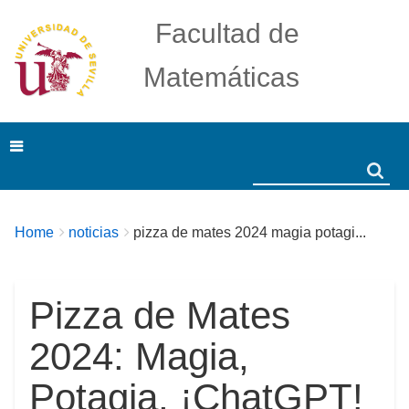
Facultad de
Matemáticas
Search
Search
Breadcrumbs
You
Home
noticias
pizza de mates 2024 magia potagi...
are
here:
Pizza de Mates
2024: Magia,
Potagia, ¡ChatGPT!