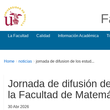
F
La Facultad
Calidad
Información Académica
T
Breadcrumbs
You
Home
noticias
jornada de difusion de los estud...
are
here:
Jornada de difusión d
la Facultad de Matemá
30 Abr 2026