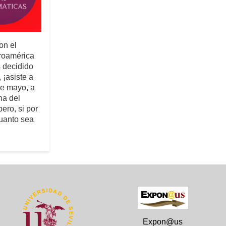
on el
roamérica
 decidido
 ¡asiste a
de mayo, a
na del
ero, si por
cuanto sea
Expon@us