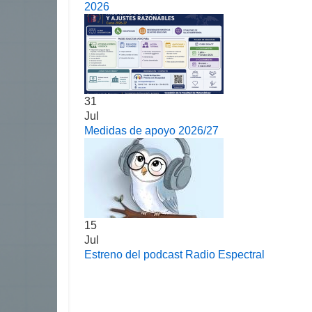
2026
31
Jul
Medidas de apoyo 2026/27
15
Jul
Estreno del podcast Radio Espectral