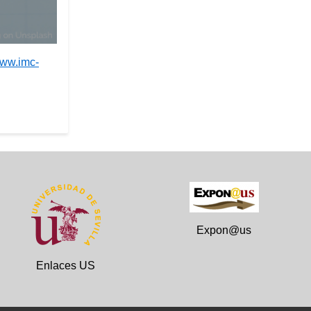
www.imc-
Expon@us
Enlaces US