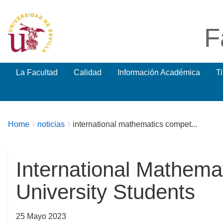
F
La Facultad
Calidad
Información Académica
T
Breadcrumbs
You
Home
noticias
international mathematics compet...
are
here:
International Mathemat
University Students
25 Mayo 2023