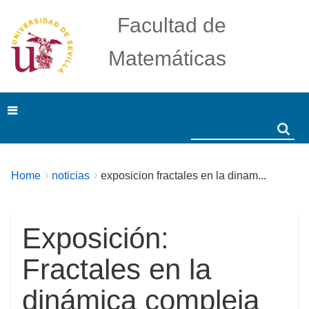
Facultad de
Matemáticas
Search
Search
Breadcrumbs
You
Home
noticias
exposicion fractales en la dinam...
are
here:
Exposición:
Fractales en la
dinámica compleja