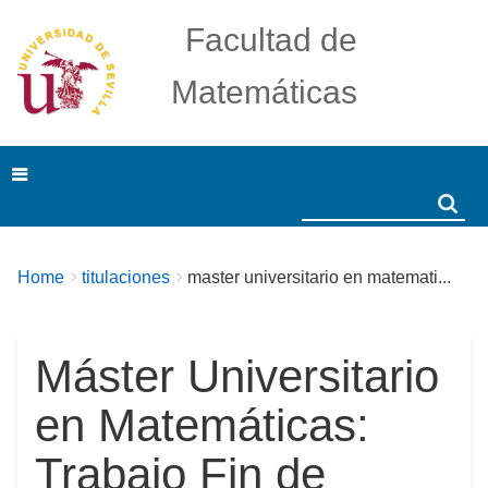
Facultad de
Matemáticas
Search
Search
Breadcrumbs
You
Home
titulaciones
master universitario en matemati...
are
here:
Máster Universitario
en Matemáticas:
Trabajo Fin de