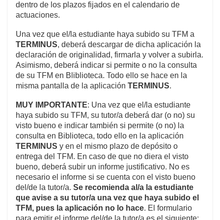
dentro de los plazos fijados en el calendario de
actuaciones.
Una vez que el/la estudiante haya subido su TFM a
TERMINUS
, deberá descargar de dicha aplicación la
declaración de originalidad, firmarla y volver a subirla.
Asimismo, deberá indicar si permite o no la consulta
de su TFM en Bliblioteca. Todo ello se hace en la
misma pantalla de la aplicación
TERMINUS
.
MUY IMPORTANTE
: Una vez que el/la estudiante
haya subido su TFM, su tutor/a deberá dar (o no) su
visto bueno e indicar también si permite (o no) la
consulta en Biblioteca, todo ello en la aplicación
TERMINUS
y en el mismo plazo de depósito o
entrega del TFM. En caso de que no diera el visto
bueno, deberá subir un informe justificativo. No es
necesario el informe si se cuenta con el visto bueno
del/de la tutor/a.
Se recomienda al/a la estudiante
que avise a su tutor/a una vez que haya subido el
TFM, pues la aplicación no lo hace
. El formulario
para emitir el informe del/de la tutor/a es el siguiente: