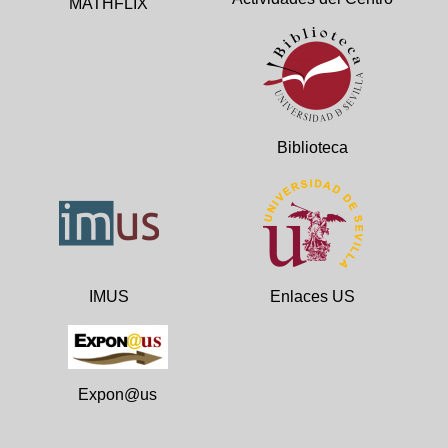
MATHFLIX
Biblioteca
IMUS
Enlaces US
Expon@us