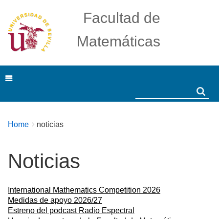
Facultad de
Matemáticas
Search
Search
Breadcrumbs
You
Home
noticias
are
here:
Noticias
International Mathematics Competition 2026
Medidas de apoyo 2026/27
Estreno del podcast Radio Espectral