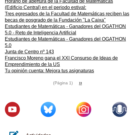
Horario de apertura de la Facultad de Matemáticas
(Edificio Central) en el periodo estival:
Tres egresados de la Facultad de Matemáticas reciben las
becas de posgrado de la Fundación "La Caixa"
Estudiantes de Matemáticas - Ganadores del OGATHON
5.0 - Reto de Inteligencia Artificial
Estudiantes de Matemáticas - Ganadores del OGATHON
5.0
Junta de Centro nº 143
Francisco Moreno gana el XXI Consurso de Ideas de
Emprendimiento de la US
Tu opinión cuenta: Mejora tus asignaturas
Paginación
Siguiente
››
(Página 1)
página