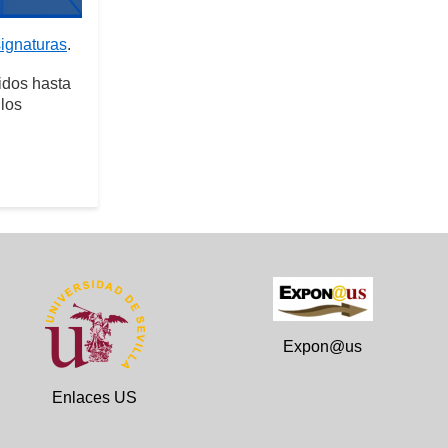
signaturas
.
idos hasta
 los
Expon@us
Enlaces US