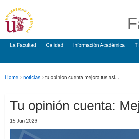
F
La Facultad
Calidad
Información Académica
T
Breadcrumbs
You
Home
noticias
tu opinion cuenta mejora tus asi...
are
here:
Tu opinión cuenta: Mej
15 Jun 2026